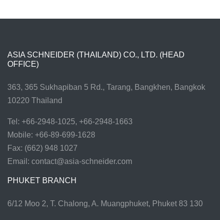
ASIA SCHNEIDER (THAILAND) CO., LTD. (HEAD
OFFICE)
363, 365 Sukhapiban 5 Rd., Tarang, Bangkhen, Bangkok
10220 Thailand
Tel: +66-2948-1025, +66-2948-1663
Mobile: +66-89-699-1628
Fax: (662) 948 1027
Email:
contact@asia-schneider.com
PHUKET BRANCH
6/12 Moo 2, T. Chalong, A. Muangphuket, Phuket 83 130